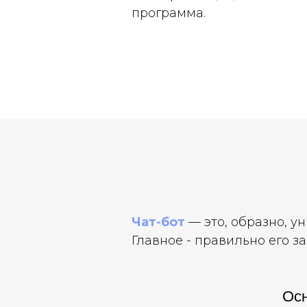
программа.
Чат-бот
— это, образно, у
Главное - правильно его з
Осн