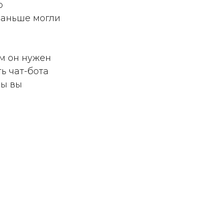
о
раньше могли
м он нужен
ь чат-бота
сы вы