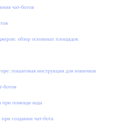
ения чат-ботов
йтов
нджеров: обзор основных площадок
кторе: пошаговая инструкция для новичков
т-ботов
а при помощи кода
 при создании чат-бота