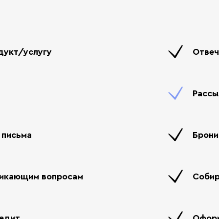
дукт/услугу
Отвеч
Рассы
 письма
Брони
никающим вопросам
Собир
едит
Оформ