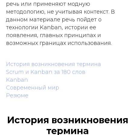
речь или применяют модную
методологию, не учитывая контекст. В
данном материале речь пойдет о
технологии Kanban, истории ее
появления, главных принципах и
возможных границах использования.
История возникновения термина
Scrum и Kanban за 180 слов
Kanban
Современный мир
Резюме
История возникновения
термина