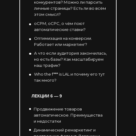
конкурентов? Можно ли парсить
личные страницы? Есть ли во всём
этом смысл?
oCPM, oCPC, о чём поют
автоматические ставки?
Оптимизация на конверсии.
Работает или маркетинг?
А что если аудитория закончилась,
но есть базы? Как масштабируем
наш трафик?
Who the f*** is LAL и почему его тут
так много?
ЛЕКЦИИ 6
— 9
Продвижение товаров
автоматическое. Преимущества
и недостатки
Динамический ремаркетинг и