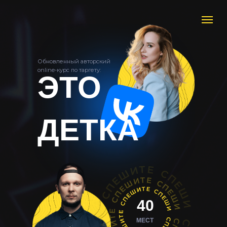
Обновленный авторский
online-курс по таргету:
ЭТО
ДЕТКА
40
МЕСТ