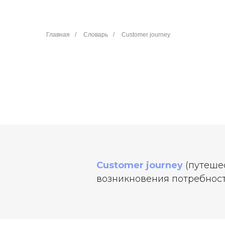
Главная
/
Словарь
/
Customer journey
Customer journey
(путешес
возникновения потребност