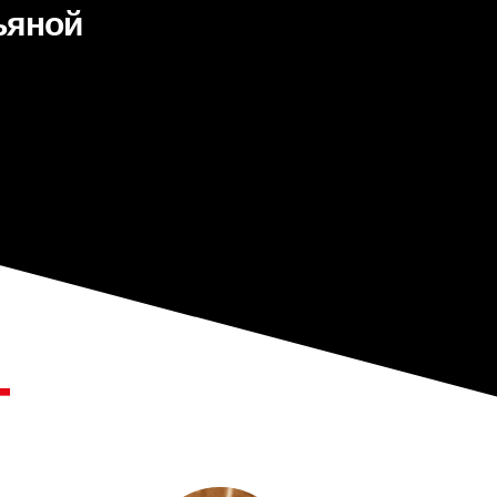
ьяной
Т