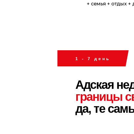
+ семья + отдых + 
1 - 7 день
Адская не
границы с
да, те сам