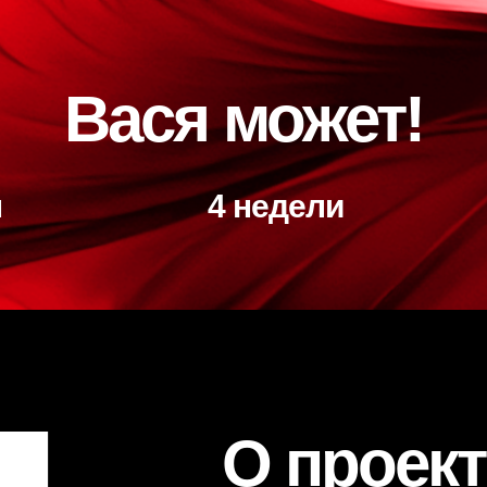
Вася может!
н
4 недели
О проект