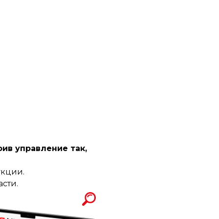
ив управление так,
укции.
асти.