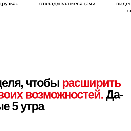
друзья»
откладывал месяцами
виден
с
деля, чтобы
расширить
воих возможностей.
Да-
ые 5 утра