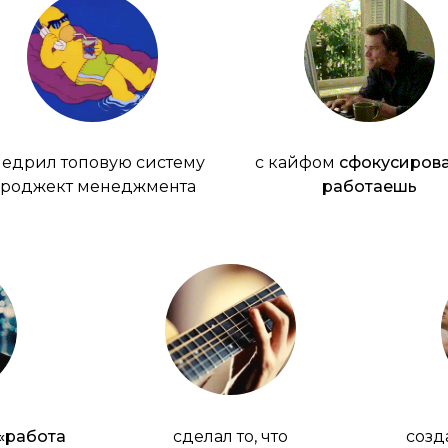
едрил топовую систему
с кайфом
сфокусиров
роджект менеджмента
работаешь
«работа
сделал то, что
созд