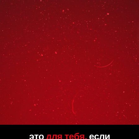
это
для тебя,
если