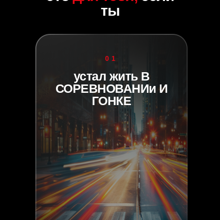
ты
01
устал жить В
СОРЕВНОВАНИи И
ГОНКЕ