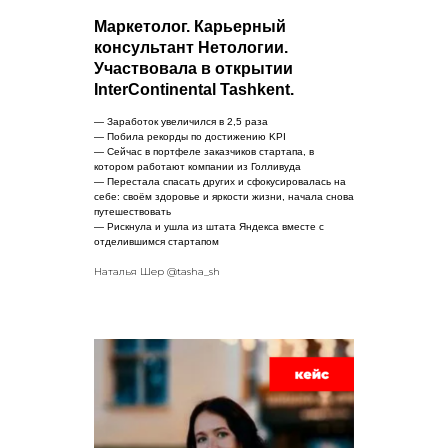
Маркетолог. Карьерный
консультант Нетологии.
Участвовала в открытии
InterContinental Tashkent.
— Заработок увеличился в 2,5 раза
— Побила рекорды по достижению KPI
— Сейчас в портфеле заказчиков стартапа, в
котором работают компании из Голливуда
— Перестала спасать других и сфокусировалась на
себе: своём здоровье и яркости жизни, начала снова
путешествовать
— Рискнула и ушла из штата Яндекса вместе с
отделившимся стартапом
Наталья Шер @tasha_sh