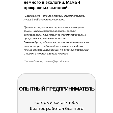
немного в экологии. Мама 4
прекрасных сыновей.
"Вася может – это про любовь. Исключительно.
Лучший мой курс прошлого года.
Пришла с запросом как перестать все тащить
самой, начать структурировать, больше
делегировать, качественнее декомпозировать и
прекратить прокрастинировать.
Рекомендую пройти всем, кто откладывает все на
потом, не разгребает дела и тонет в задачах.
Кто не настраивает фокус, не следует привычкам
и живет в полном бардаке чердака"
Мария Спиридонова @spiridonovam
ОПЫТНЫЙ ПРЕДПРИНИМАТЕЛЬ
который хочет чтобы
бизнес работал без него